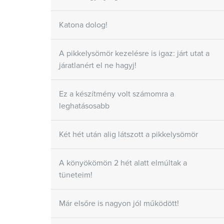
Katona dolog!
A pikkelysömör kezelésre is igaz: járt utat a
járatlanért el ne hagyj!
Ez a készítmény volt számomra a
leghatásosabb
Két hét után alig látszott a pikkelysömör
A könyökömön 2 hét alatt elmúltak a
tüneteim!
Már elsőre is nagyon jól működött!