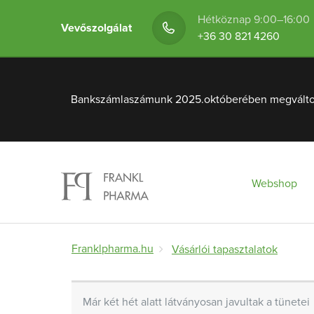
Hétköznap 9:00–16:00
Vevőszolgálat
+36 30 821 4260
Bankszámlaszámunk 2025.októberében megváltozot
Webshop
Franklpharma.hu
Vásárlói tapasztalatok
Már két hét alatt látványosan javultak a tünetei