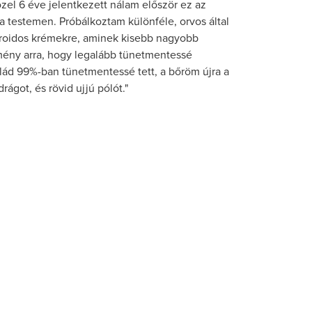
özel 6 éve jelentkezett nálam először ez az
oratinex
 testemen. Próbálkoztam különféle, orvos által
ionáló olaj
teroidos krémekre, aminek kisebb nagyobb
y alkalmazása során
emény arra, hogy legalább tünetmentessé
éteget képez a bőrön,
ád 99%-ban tünetmentessé tett, a bőröm újra a
ezáltal helyreállítja a
ágot, és rövid ujjú pólót."
vességtartalmát.
élemények