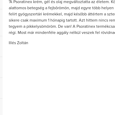
"A Psoratinex krém, gél és olaj megváltoztatta az életem. K
Tisztító gélek
x Kenőcs
Ps
alattomos betegség a fejbőrömön, majd egyre több helyen a
Kondic
A bőr felületén lévő vastag
lmazásának
felírt gyógyszertári krémekkel, majd később áttértem a sz
szaruréteg gátolja a hatóanyagok
soriasis enyhe
A készítmén
sikere csak maximum 1 hónapig tartott. Azt hittem nincs r
felszívódását, ezért a Psoratinex
ónikus (stabil)
vékony olajr
tegyem a pikkelysömöröm. De van! A Psoratinex termékcsal
Tisztító gél alkalmazása a bőrt
a tünetek
azt zsírozza, 
régi. Most már mindenféle aggály nélkül veszek fel rövidnadr
nemcsak simává teszi, de a
oriasisos bőr
bőr ned
hatóanyagok könnyebb
javul.
felszívódását is segíti a
Illés Zoltán
megtisztult bőrön keresztül.
Hogyan hat?
Vásárlói v