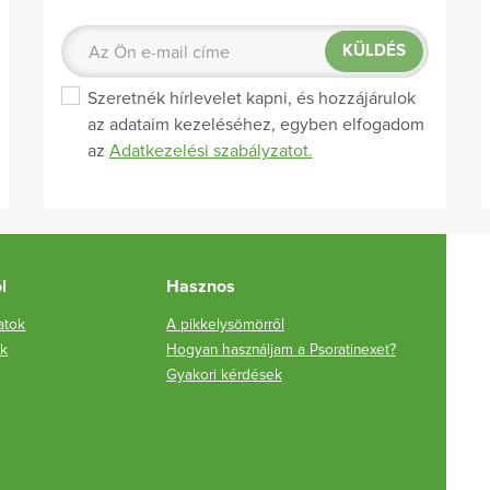
KÜLDÉS
Szeretnék hírlevelet kapni, és hozzájárulok
az adataim kezeléséhez, egyben elfogadom
az
Adatkezelési szabályzatot.
l
Hasznos
latok
A pikkelysömörről
ek
Hogyan használjam a Psoratinexet?
Gyakori kérdések