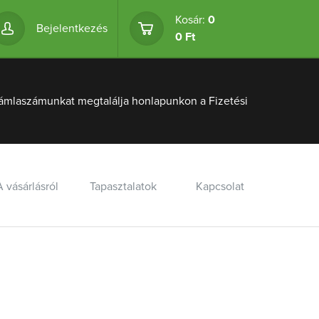
Kosár:
0
Bejelentkezés
0 Ft
ámlaszámunkat megtalálja honlapunkon a Fizetési
A vásárlásról
Tapasztalatok
Kapcsolat