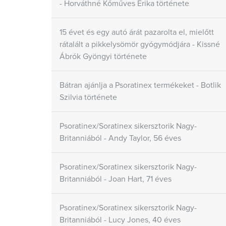
- Horváthné Kőműves Erika története
Psoratinex Szett
Psoratine
A szettek a krónikus plakkos
A termék alka
15 évet és egy autó árát pazarolta el, mielőtt
pikkelysömörrel érintett bőr
következtében a p
ápolásához szükséges mindhárom
rátalált a pikkelysömör gyógymódjára - Kissné
és középsúlyos, kr
terméket tartalmazzák.
formájában 
Ábrók Gyöngyi története
csökkennek, a ps
állapota 
Bátran ajánlja a Psoratinex termékeket - Botlik
Szilvia története
A Psoratinexről
Psoratinex/Soratinex sikersztorik Nagy-
Britanniából - Andy Taylor, 56 éves
Psoratinex/Soratinex sikersztorik Nagy-
Britanniából - Joan Hart, 71 éves
Psoratinex/Soratinex sikersztorik Nagy-
Britanniából - Lucy Jones, 40 éves