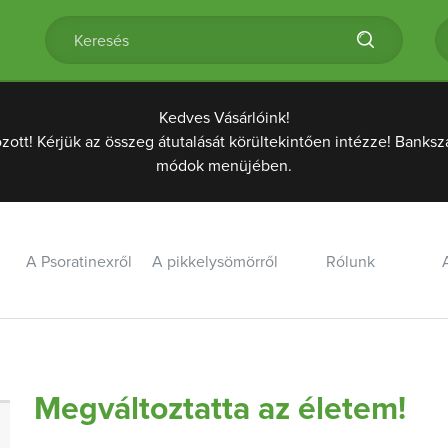
Kedves Vásárlóink!
t! Kérjük az összeg átutalását körültekintően intézze! Banksz
módok menüjében.
A Psoratinexről
A pikkelysömörről
Rólunk
Megváltoztatta az életem!