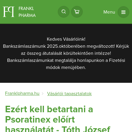
Menu
Kedves Vásárlóink!
Bankszámlaszámunk 2025.októberében megváltozott! Kérjük
az összeg átutalását körültekintően intézze!
Bankszámlaszámunkat megtalálja honlapunkon a Fizetési
módok menüjében.
Franklpharma.hu
Vásárlói tapasztalatok
Ezért kell betartani a
Psoratinex előírt
használatát - Tóth József