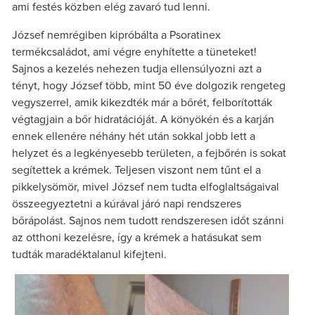
ami festés közben elég zavaró tud lenni.
József nemrégiben kipróbálta a Psoratinex
termékcsaládot, ami végre enyhítette a tüneteket!
Sajnos a kezelés nehezen tudja ellensúlyozni azt a
tényt, hogy József több, mint 50 éve dolgozik rengeteg
vegyszerrel, amik kikezdték már a bőrét, felborították
végtagjain a bőr hidratációját. A könyökén és a karján
ennek ellenére néhány hét után sokkal jobb lett a
helyzet és a legkényesebb területen, a fejbőrén is sokat
segítettek a krémek. Teljesen viszont nem tűnt el a
pikkelysömör, mivel József nem tudta elfoglaltságaival
összeegyeztetni a kúrával járó napi rendszeres
bőrápolást. Sajnos nem tudott rendszeresen időt szánni
az otthoni kezelésre, így a krémek a hatásukat sem
tudták maradéktalanul kifejteni.