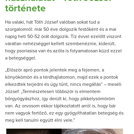
története
Ha valaki, hát Tóth József valóban sokat tud a
szorgalomról: már 50 éve dolgozik festőként és a mai
napig heti 50-52 órát dolgozik. Tíz évvel ezelőtt viszont
váratlan nehézséggel kellett szembenéznie, kiderült,
hogy psoriasisa van és azóta is folyamatosan küzd ezzel
a betegséggel.
„Először apró pontok jelentek meg a fejemen, a
könyökömön és a térdhajlatomon, majd ezek a pontok
elkezdtek terjedni és úgy tűnt, nincs megállás” – meséli
József. „Természetesen többször is elmentem
bőrgyógyászhoz, így derült ki, hogy pikkelysömöröm
van. Az orvosom ekkor tájékoztatott arról is, hogy bár
nem vagyok fertőző, ez egy gyógyíthatatlan betegség és
meg kell tanulni együtt élni vele.”