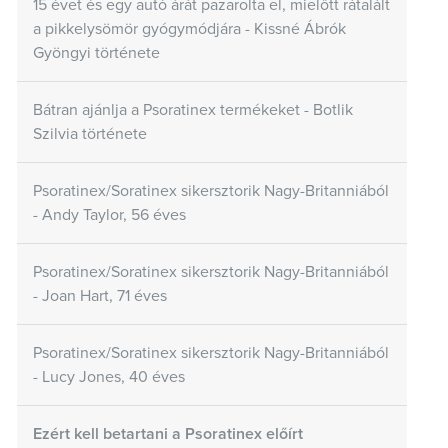
15 évet és egy autó árát pazarolta el, mielőtt rátalált
a pikkelysömör gyógymódjára - Kissné Ábrók
Gyöngyi története
Bátran ajánlja a Psoratinex termékeket - Botlik
Szilvia története
Psoratinex/Soratinex sikersztorik Nagy-Britanniából
- Andy Taylor, 56 éves
Psoratinex/Soratinex sikersztorik Nagy-Britanniából
- Joan Hart, 71 éves
Psoratinex/Soratinex sikersztorik Nagy-Britanniából
- Lucy Jones, 40 éves
Ezért kell betartani a Psoratinex előírt