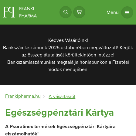
Menu
Kedves Vásárlóink!
Bankszámlaszámunk 2025.októberében megváltozott! Kérjük
az összeg átutalását körültekintően intézze!
Bankszámlaszámunkat megtalálja honlapunkon a Fizetési
módok menüjében.
Franklpharma.hu
A vásárlásról
Egészségpénztári Kártya
A Psoratinex termékek Egészségpénztári Kártyára
elszámolhatók!