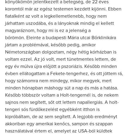
könyökömön jelentkezett a betegség, de 22 éves
koromtól már az egész testemen kezdett kijönni. Ebben
fiatalként az volt a legkellemetlenebb, hogy nem
járhattam uszodába, és a lányoknak mindig el kellett
magyaráznom, hogy mi is ez a jelenség a
bőrömön. Eleinte a budapesti Mária utcai Bőrklinikára
jártam a problémával, később pedig, amikor
Németországban dolgoztam, négy hétig kórházban is
voltam ezzel. Az jó volt, mert tünetmentes lettem, de
egy év múlva újra előjött a pszoriázis. Később minden
évben ellátogattam a Fekete-tengerhez, és ott jöttem rá,
hogy számomra nem mindegy, mikor megyek, mert
minden hónapban máshogy süt a nap és más a hatása.
Később többször voltam a Holt-tengernél is, de nekem
sajnos nem segített, sőt ott lettem napallergiás. A holt-
tengeri sós fürdőkezelést egyébként itthon is
kipróbáltam, de az sem segített. A legjobb eredményt
akkoriban egy amerikai kenőcs, sampon és szappan
használatával értem el, amelyet az USA-ból küldtek