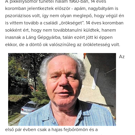
A pikkelysömör tünetei nálam 1960-ban, 14 éves
koromban jelentkeztek először - apám, nagybátyám is
pszoriázisos volt, így nem olyan meglepő, hogy végül én
is vittem tovább a családi „örökséget”. 14 éves koromban
sokként ért, hogy nem továbbtanulni küldtek, hanem
inasnak a Láng Gépgyárba, talán ezért jött ki éppen
ekkor, de a döntő ok valószínűleg az örökletesség volt.
Az
első pár évben csak a hajas fejbőrömön és a