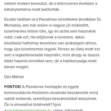
nekem éveken keresztül, de a kilencvenes években a
kátránytartalma miatt betiltották.
Ezután találtam rá a Psoratinex termékekre (korábban Dr.
Michaels), ami már elsőre is nagyon jól működött,
tünetmentes lettem tőle, így én azóta sem használok
mást, csak ezt. Ha előjönnek a tüneteim, akkor
körülbelül hathétnyi kezelésre van szükségem ahhoz,
hogy újra tünetmentes legyek. Persze az illata miatt ezt
sem a legkellemesebb használni, mint ahogy az összes
többi hasonló terméket sem, de a hatékonysága miatt
bőven megéri.
Dés Márton
FONTOS!
A Psoratinex honlapján és egyéb
kommunikációs felületein olvasható beszámolók mind
valódi emberek, személyes beszámolóiból készülnek.
Ön is elmesélné történetét? Írjon
a
psoratinex@psoratinex.hu
címre, bátorságát