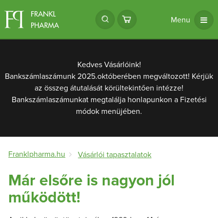
Menu
Kedves Vásárlóink!
Bankszámlaszámunk 2025.októberében megváltozott! Kérjük
az összeg átutalását körültekintően intézze!
Bankszámlaszámunkat megtalálja honlapunkon a Fizetési
módok menüjében.
Franklpharma.hu
Vásárlói tapasztalatok
Már elsőre is nagyon jól
működött!