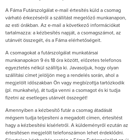
A Fáma Futárszolgálat e-mail értesítés küld a csomag
várható érkezéséről a szállítást megelőző munkanapon,
az esti órákban. Az e-mail a következő információkat
tartalmazza: a kézbesítés napját, a csomagszámot, az
utánvét összegét, és a Fáma elérhetőségeit.
A csomagokat a futárszolgálat munkatársai
munkanapokon 9 és 18 óra között, előzetes telefonos
egyeztetés nélkül szállítja ki. Javasoljuk, hogy olyan
szállítási címet jelöljön meg a rendelés során, ahol a
megjelölt időszakban Ön vagy megbízottja tartózkodik
(pl. munkahely), át tudja venni a csomagot és ki tudja
fizetni az esetleges utánvét összegét!
Amennyiben a kézbesítő futár a csomag átadását
mégsem tudja teljesíteni a megadott címen, értesítést
hagy a kézbesítési kísérletről. A küldeményről ezután az
értesítésen megjelölt telefonszámon lehet érdeklődni.