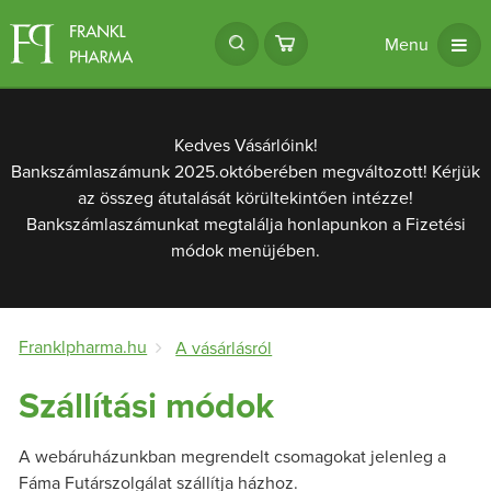
Menu
Kedves Vásárlóink!
Bankszámlaszámunk 2025.októberében megváltozott! Kérjük
az összeg átutalását körültekintően intézze!
Bankszámlaszámunkat megtalálja honlapunkon a Fizetési
módok menüjében.
Franklpharma.hu
A vásárlásról
Szállítási módok
A webáruházunkban megrendelt csomagokat jelenleg a
Fáma Futárszolgálat szállítja házhoz.