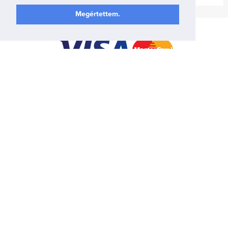
Megértettem.
Információk
Kapcsolat
Fizetési módok
Szállítási módok
Adatvédelmi szabályzat
Általános szerződési feltételek