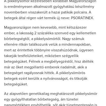
A pikkelysömör kezelésében korábban Magyarországon
is eredményesen alkalmazott gyógyhatású készítmény
novemberben visszakerült a hazai patikák polcaira. A
betegek által régen várt termék új neve: PSORATINEX.
Magyarországon nem kevesebb, mint kétszázezer
ember, a lakosság 2 százaléka szenved egy kellemetlen
bőrbetegségtől, a pikkelysömörtől. Nagy számuk
ellenére ritkán találkozunk velük a mindennapokban,
mert az érintettek többnyire visszahúzódnak, ügyesen
takarják testfelületeiket, miközben szégyellik
betegségüket. Félnek a megbélyegzéstől, hisz átélték
már az őket megpillantó emberek riadalmát, akik a
betegséget ragályosnak hitték. A pikkelysömörös
betegek ezért kerülik a nyilvánosságot, és titkolják
betegségüket.
Az alapvetően genetikailag meghatározott pikkelysömör
egy gyógyíthatatlan bőrbetegség, ám tünetei
nagymértékben enyhíthetők, sőt akár tünetmentesség is