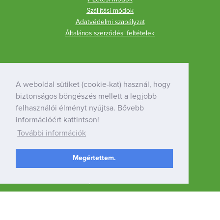
Szállítási módok
Adatvédelmi szabályzat
Általános szerződési feltételek
A Psoratinexről
A weboldal sütiket (cookie-kat) használ, hogy
Vásárlói tapasztalatok
Terméktesztelések
biztonságos böngészés mellett a legjobb
A Psoratinexről
felhasználói élményt nyújtsa. Bővebb
információért kattintson!
További információk
Hasznos
A pikkelysömörről
Megértettem.
Hogyan használjam a Psoratinexet?
Gyakori kérdések