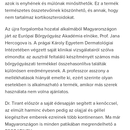
azok is enyhének és múlónak minősíthetők. Ez a termék
természetes összetevőinek köszönhető, és annak, hogy
nem tartalmaz kortikoszteroidokat.
Az újra forgalomba hozatal alkalmából Magyarországon
járt az Európai Bőrgyógyász Akadémia elnöke, Prof. Jana
Hercogova is. A prágai Károly Egyetem Dermatológiai
Intézetében végzett saját klinikai vizsgálatairól szólva
elmondta: az ausztrál feltaláló készítményét számos más
bőrgyógyászati termékkel összehasonlítva találták
különösen eredményesnek. A professzor asszony a
mellékhatások hiányát emelte ki, ezért szerinte olyan
esetekben is alkalmazható a termék, amikor más szerek
használata nem volna ajánlatos.
Dr. Tirant először a saját édesapján segített a kenőccsel,
az elmúlt harminc évben pedig az olajjal és géllel
kiegészítve emberek ezreinek több kontinensen. Ma már
Magyarországon is minden patikában megrendelhető a