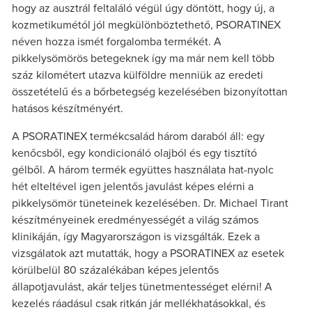
hogy az ausztrál feltaláló végül úgy döntött, hogy új, a
kozmetikumétól jól megkülönböztethető, PSORATINEX
néven hozza ismét forgalomba termékét. A
pikkelysömörös betegeknek így ma már nem kell több
száz kilométert utazva külföldre menniük az eredeti
összetételű és a bőrbetegség kezelésében bizonyítottan
hatásos készítményért.
A PSORATINEX termékcsalád három daraból áll: egy
kenőcsből, egy kondicionáló olajból és egy tisztító
gélből. A három termék együttes használata hat-nyolc
hét elteltével igen jelentős javulást képes elérni a
pikkelysömör tüneteinek kezelésében. Dr. Michael Tirant
készítményeinek eredményességét a világ számos
klinikáján, így Magyarországon is vizsgálták. Ezek a
vizsgálatok azt mutatták, hogy a PSORATINEX az esetek
körülbelül 80 százalékában képes jelentős
állapotjavulást, akár teljes tünetmentességet elérni! A
kezelés ráadásul csak ritkán jár mellékhatásokkal, és