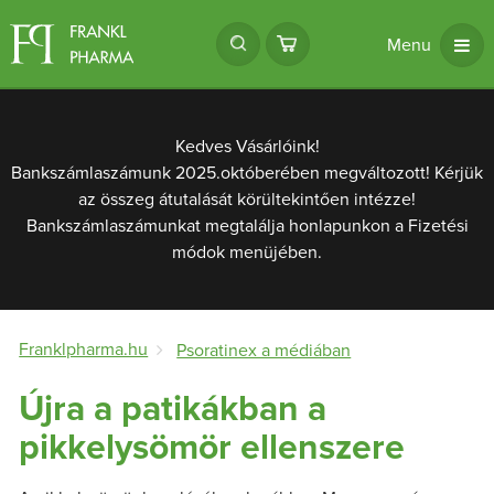
Menu
Kedves Vásárlóink!
Bankszámlaszámunk 2025.októberében megváltozott! Kérjük
az összeg átutalását körültekintően intézze!
Bankszámlaszámunkat megtalálja honlapunkon a Fizetési
módok menüjében.
Franklpharma.hu
Psoratinex a médiában
Újra a patikákban a
pikkelysömör ellenszere