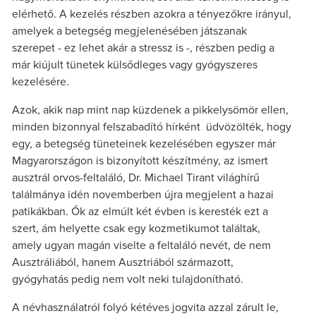
elérhető. A kezelés részben azokra a tényezőkre irányul,
amelyek a betegség megjelenésében játszanak
szerepet - ez lehet akár a stressz is -, részben pedig a
már kiújult tünetek külsődleges vagy gyógyszeres
kezelésére.
Azok, akik nap mint nap küzdenek a pikkelysömör ellen,
minden bizonnyal felszabadító hírként üdvözölték, hogy
egy, a betegség tüneteinek kezelésében egyszer már
Magyarországon is bizonyított készítmény, az ismert
ausztrál orvos-feltaláló, Dr. Michael Tirant világhírű
találmánya idén novemberben újra megjelent a hazai
patikákban. Ők az elmúlt két évben is keresték ezt a
szert, ám helyette csak egy kozmetikumot találtak,
amely ugyan magán viselte a feltaláló nevét, de nem
Ausztráliából, hanem Ausztriából származott,
gyógyhatás pedig nem volt neki tulajdonítható.
A névhasználatról folyó kétéves jogvita azzal zárult le,