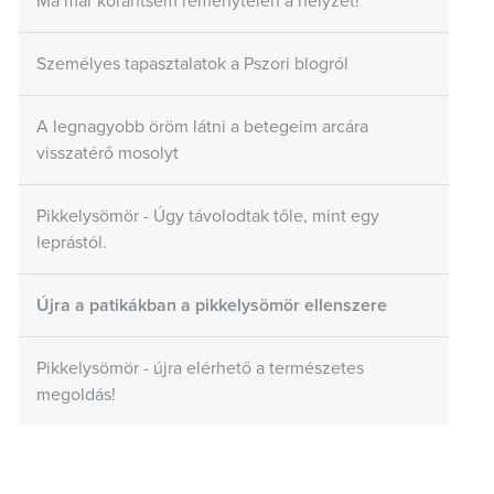
Ma már korántsem reménytelen a helyzet!
Személyes tapasztalatok a Pszori blogról
A legnagyobb öröm látni a betegeim arcára
visszatérő mosolyt
Pikkelysömör - Úgy távolodtak tőle, mint egy
leprástól.
Újra a patikákban a pikkelysömör ellenszere
Pikkelysömör - újra elérhető a természetes
megoldás!