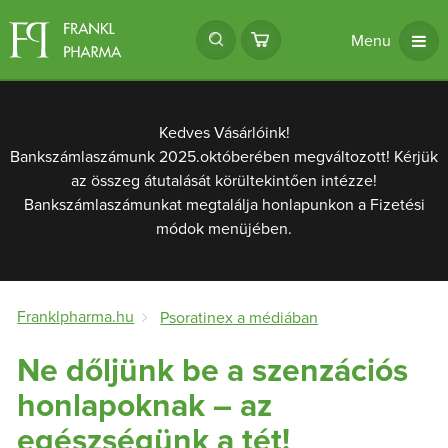
Menu
Kedves Vásárlóink!
Bankszámlaszámunk 2025.októberében megváltozott! Kérjük
az összeg átutalását körültekintően intézze!
Bankszámlaszámunkat megtalálja honlapunkon a Fizetési
módok menüjében.
Franklpharma.hu
Psoratinex a médiában
Ne dőljünk be a szenzációs
honlapoknak – az
egészségünk a tét!