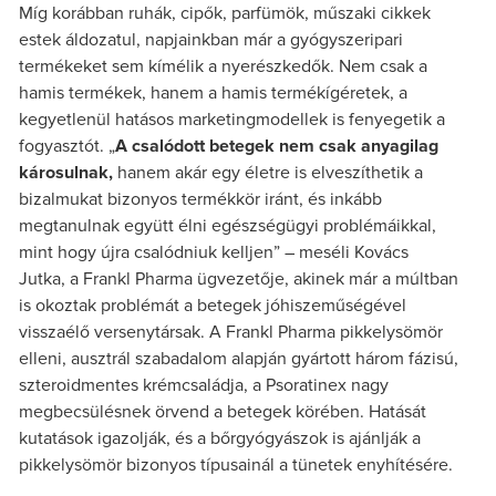
Míg korábban ruhák, cipők, parfümök, műszaki cikkek
estek áldozatul, napjainkban már a gyógyszeripari
termékeket sem kímélik a nyerészkedők. Nem csak a
hamis termékek, hanem a hamis termékígéretek, a
kegyetlenül hatásos marketingmodellek is fenyegetik a
fogyasztót. „
A csalódott betegek nem csak anyagilag
károsulnak,
hanem akár egy életre is elveszíthetik a
bizalmukat bizonyos termékkör iránt, és inkább
megtanulnak együtt élni egészségügyi problémáikkal,
mint hogy újra csalódniuk kelljen” – meséli Kovács
Jutka, a Frankl Pharma ügvezetője, akinek már a múltban
is okoztak problémát a betegek jóhiszeműségével
visszaélő versenytársak. A Frankl Pharma pikkelysömör
elleni, ausztrál szabadalom alapján gyártott három fázisú,
szteroidmentes krémcsaládja, a Psoratinex nagy
megbecsülésnek örvend a betegek körében. Hatását
kutatások igazolják, és a bőrgyógyászok is ajánlják a
pikkelysömör bizonyos típusainál a tünetek enyhítésére.