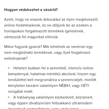
Hogyan védekezhet a vásárló?
Azért, hogy ne essünk áldozatául az ilyen megtévesztő
online hirdetéseknek, és ne dőljünk be az ezeken a
honlapokon forgalmazott termékek ígéretének,
vértezzük fel magunkat ellenük.
Mikor fogjunk gyanút? Mik lehetnek az ismérvei egy
nem megbízható terméknek, vagy ilyet forgalmazó
webshopnak?
Hirtelen bukkan fel a semmiből, intenzív online
kampánnyal, hatalmas mértékű akcióval, hiszen egy
lendülettel kell megcsinálnia a szerencséjét, mielőtt
kénytelen bezárni valamilyen NÉBIH, vagy OÉTI
vizsgálat miatt.
A hatóanyag valamilyen közkedvelt, közismert,
vagy éppen divatszerűen felbukkanó ultramodern