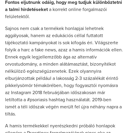
Fontos eljutnunk odáig, hogy meg tudjuk különböztetni
a talmi hirdetéseket
a korrekt online forgalmazói
felületektől.
Sajnos nem csak a termékek honlapjai lehetnek
aggályosak, hanem az edukációs céllal futtatott
tájékoztató kampányokat is sok kifogás éri. Világszerte
folyik a harc a fake news, azaz a hamis információk ellen.
Ennek egyik legjellemzőbb ága az alternatív
orvostudomány, a minden alátámasztást, bizonyítékot
nélkülöző egészségüzenetek. Ezek olyannyira
elburjánzottak például a lakosság 2-3 százalékát érintő
pikkelysömör témakörében, hogy fogyasztói nyomásra
az Instagram 2018 februárjában időszakosan már
letiltotta a #psoriasis hashtag használatát. 2019-ben
ismét a téli időszak végén merült fel újra néhány napra a
tiltás.
A hamis termékekkel nyerészkedni próbáló honlapok