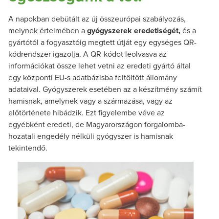
A napokban debütált az új összeurópai szabályozás,
melynek értelmében a
gyógyszerek eredetiségét,
és a
gyártótól a fogyasztóig megtett útját egy egységes QR-
kódrendszer igazolja. A QR-kódot leolvasva az
információkat össze lehet vetni az eredeti gyártó által
egy központi EU-s adatbázisba feltöltött állomány
adataival. Gyógyszerek esetében az a készítmény számít
hamisnak, amelynek vagy a származása, vagy az
előtörténete hibádzik. Ezt figyelembe véve az
egyébként eredeti, de Magyarországon forgalomba-
hozatali engedély nélküli gyógyszer is hamisnak
tekintendő.