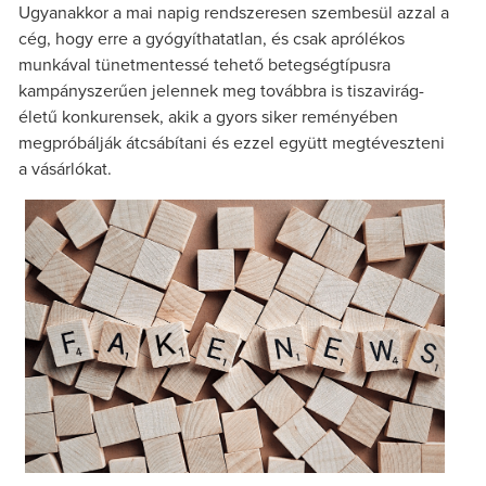
Ugyanakkor a mai napig rendszeresen szembesül azzal a
cég, hogy erre a gyógyíthatatlan, és csak aprólékos
munkával tünetmentessé tehető betegségtípusra
kampányszerűen jelennek meg továbbra is tiszavirág-
életű konkurensek, akik a gyors siker reményében
megpróbálják átcsábítani és ezzel együtt megtéveszteni
a vásárlókat.