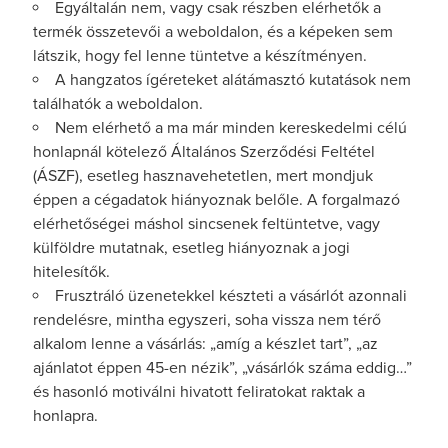
Egyáltalán nem, vagy csak részben elérhetők a
termék összetevői a weboldalon, és a képeken sem
látszik, hogy fel lenne tüntetve a készítményen.
A hangzatos ígéreteket alátámasztó kutatások nem
találhatók a weboldalon.
Nem elérhető a ma már minden kereskedelmi célú
honlapnál kötelező Általános Szerződési Feltétel
(ÁSZF), esetleg hasznavehetetlen, mert mondjuk
éppen a cégadatok hiányoznak belőle. A forgalmazó
elérhetőségei máshol sincsenek feltüntetve, vagy
külföldre mutatnak, esetleg hiányoznak a jogi
hitelesítők.
Frusztráló üzenetekkel készteti a vásárlót azonnali
rendelésre, mintha egyszeri, soha vissza nem térő
alkalom lenne a vásárlás: „amíg a készlet tart”, „az
ajánlatot éppen 45-en nézik”, „vásárlók száma eddig…”
és hasonló motiválni hivatott feliratokat raktak a
honlapra.