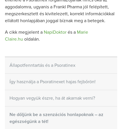
ellenére a Psoratinex forgalmazójának nincs oka az
aggodalomra, ugyanis a Frankl Pharma jól felépített,
megszerkesztett és kivitelezett, korrekt információkkal
ellátott honlapjában joggal bíznak meg a betegek.
A cikk megjelent a
NapiDoktor
és a
Marie
Claire.hu
oldalán.
Állapotfenntartás és a Psoratinex
Így használja a Psoratinexet hajas fejbőrön!
Hogyan vegyük észre, ha át akarnak verni?
Ne dőljünk be a szenzációs honlapoknak – az
egészségünk a tét!