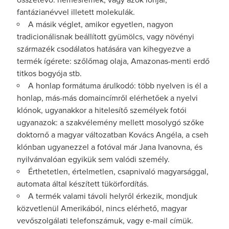
összetevő: nemesfémek, vagy azok ionjai,
fantázianévvel illetett molekulák.
A másik véglet, amikor egyetlen, nagyon
tradicionálisnak beállított gyümölcs, vagy növényi
származék csodálatos hatására van kihegyezve a
termék ígérete: szőlőmag olaja, Amazonas-menti erdő
titkos bogyója stb.
A honlap formátuma árulkodó: több nyelven is él a
honlap, más-más domaincímről elérhetőek a nyelvi
klónok, ugyanakkor a hitelesítő személyek fotói
ugyanazok: a szakvélemény mellett mosolygó szőke
doktornő a magyar változatban Kovács Angéla, a cseh
klónban ugyanezzel a fotóval már Jana Ivanovna, és
nyilvánvalóan egyikük sem valódi személy.
Érthetetlen, értelmetlen, csapnivaló magyarsággal,
automata által készített tükörfordítás.
A termék valami távoli helyről érkezik, mondjuk
közvetlenül Amerikából, nincs elérhető, magyar
vevőszolgálati telefonszámuk, vagy e-mail címük.