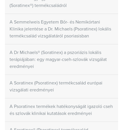
(Soratinex®) termékcsaládról
A Semmelweis Egyetem Bőr- és Nemikórtani
Klinika jelentése a Dr. Michaels (Psoratinex) lokális
termékcsalád vizsgálatáról psoriasisban
A Dr Michaels® (Soratinex) a pszoriázis lokális
terápiájában: egy magyar-cseh-szlovák vizsgálat
eredményei
A Soratinex (Psoratinex) termékcsalád európai
vizsgálati eredményei
A Psoratinex termékek hatékonyságát igazoló cseh
és szlovák klinikai kutatások eredményei