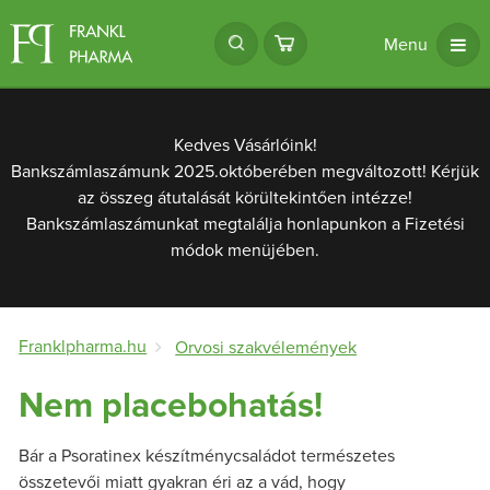
Menu
Kedves Vásárlóink!
Bankszámlaszámunk 2025.októberében megváltozott! Kérjük
az összeg átutalását körültekintően intézze!
Bankszámlaszámunkat megtalálja honlapunkon a Fizetési
módok menüjében.
Franklpharma.hu
Orvosi szakvélemények
Nem placebohatás!
Bár a Psoratinex készítménycsaládot természetes
összetevői miatt gyakran éri az a vád, hogy