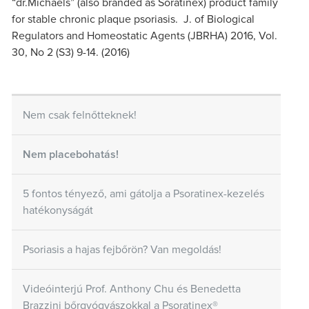
“dr.Michaels” (also branded as Soratinex) product family
for stable chronic plaque psoriasis. J. of Biological
Regulators and Homeostatic Agents (JBRHA) 2016, Vol.
30, No 2 (S3) 9-14. (2016)
Nem csak felnőtteknek!
Nem placebohatás!
5 fontos tényező, ami gátolja a Psoratinex-kezelés
hatékonyságát
Psoriasis a hajas fejbőrön? Van megoldás!
Videóinterjú Prof. Anthony Chu és Benedetta
Brazzini bőrgyógyászokkal a Psoratinex®