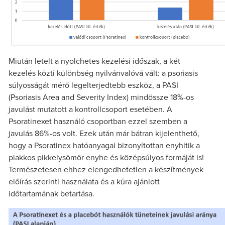
Miután letelt a nyolchetes kezelési időszak, a két
kezelés közti különbség nyilvánvalóvá vált: a psoriasis
súlyosságát mérő legelterjedtebb eszköz, a PASI
(Psoriasis Area and Severity Index) mindössze 18%-os
javulást mutatott a kontrollcsoport esetében. A
Psoratinexet használó csoportban ezzel szemben a
javulás 86%-os volt. Ezek után már bátran kijelenthető,
hogy a Psoratinex hatóanyagai bizonyítottan enyhítik a
plakkos pikkelysömör enyhe és középsúlyos formáját is!
Természetesen ehhez elengedhetetlen a készítmények
előírás szerinti használata és a kúra ajánlott
időtartamának betartása.