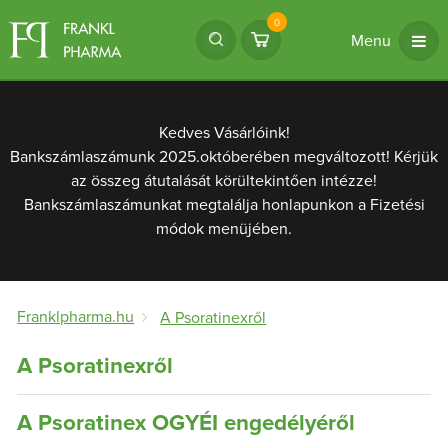
0
Menu
Kedves Vásárlóink!
Bankszámlaszámunk 2025.októberében megváltozott! Kérjük
az összeg átutalását körültekintően intézze!
Bankszámlaszámunkat megtalálja honlapunkon a Fizetési
módok menüjében.
Franklpharma.hu
A Psoratinexről
A Psoratinexről
A Psoratinex OGYÉI engedélyéről