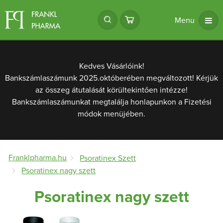
Menu
Kedves Vásárlóink!
Bankszámlaszámunk 2025.októberében megváltozott! Kérjük
az összeg átutalását körültekintően intézze!
Bankszámlaszámunkat megtalálja honlapunkon a Fizetési
módok menüjében.
Franklpharma.hu
Psoratinex Szett
Psoratinex nagy szett
Psoratinex nagy szett