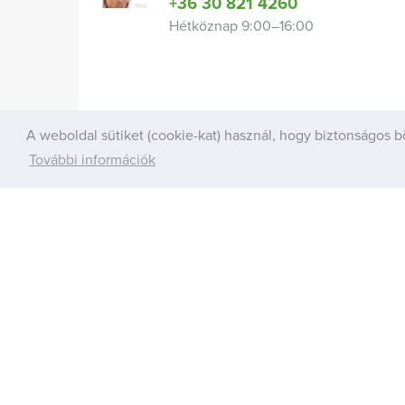
+36 30 821 4260
Hétköznap 9:00–16:00
A weboldal sütiket (cookie-kat) használ, hogy biztonságos b
További információk
Információk
A Psoratinexrő
Kapcsolat
Vásárlói tapaszta
Fizetési módok
Terméktesztelés
Szállítási módok
A Psoratinexről
Adatvédelmi szabályzat
Általános szerződési feltételek