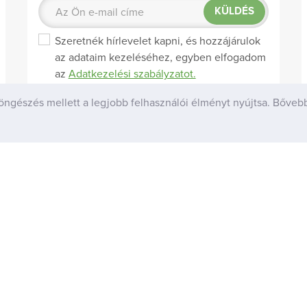
KÜLDÉS
Szeretnék hírlevelet kapni, és hozzájárulok
az adataim kezeléséhez, egyben elfogadom
az
Adatkezelési szabályzatot.
öngészés mellett a legjobb felhasználói élményt nyújtsa. Bővebb
l
Hasznos
latok
A pikkelysömörről
ek
Hogyan használjam a Psoratinexet?
Gyakori kérdések