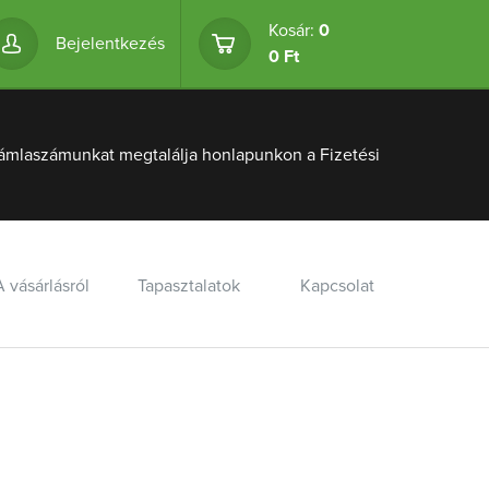
Kosár:
0
Bejelentkezés
0 Ft
ámlaszámunkat megtalálja honlapunkon a Fizetési
A vásárlásról
Tapasztalatok
Kapcsolat