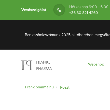
Hétköznap 9:00–16:00
Vevőszolgálat
+36 30 821 4260
Bankszámlaszámunk 2025.októberében megváltozot
Webshop
Franklpharma.hu
Poszt