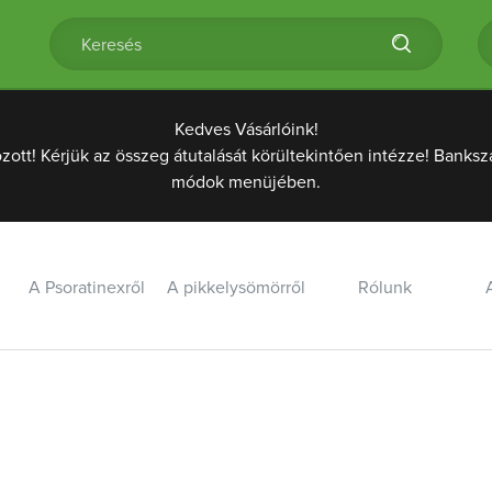
Kedves Vásárlóink!
t! Kérjük az összeg átutalását körültekintően intézze! Banksz
módok menüjében.
A Psoratinexről
A pikkelysömörről
Rólunk