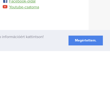
Facebook-oldal
Youtube-csatorna
 információért kattintson!
Megértettem.
Partnereink