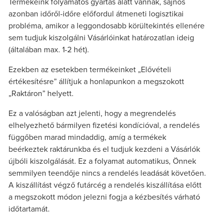
Termékeink folyamatos gyártás alatt vannak, sajnos
azonban időről-időre előfordul átmeneti logisztikai
probléma, amikor a leggondosabb körültekintés ellenére
sem tudjuk kiszolgálni Vásárlóinkat határozatlan ideig
(általában max. 1-2 hét).
Ezekben az esetekben termékeinket „Elővételi
értékesítésre” állítjuk a honlapunkon a megszokott
„Raktáron” helyett.
Ez a valóságban azt jelenti, hogy a megrendelés
elhelyezhető bármilyen fizetési kondícióval, a rendelés
függőben marad mindaddig, amíg a termékek
beérkeztek raktárunkba és el tudjuk kezdeni a Vásárlók
újbóli kiszolgálását. Ez a folyamat automatikus, Önnek
semmilyen teendője nincs a rendelés leadását követően.
A kiszállítást végző futárcég a rendelés kiszállítása előtt
a megszokott módon jelezni fogja a kézbesítés várható
időtartamát.