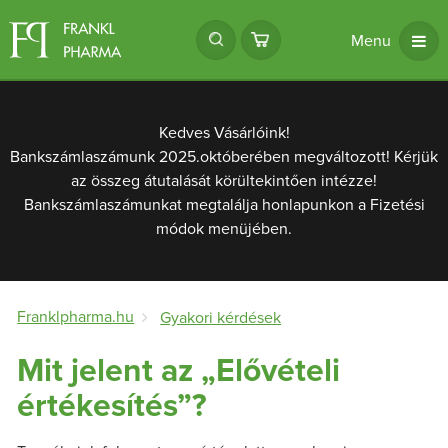
Menu
Kedves Vásárlóink!
Bankszámlaszámunk 2025.októberében megváltozott! Kérjük
az összeg átutalását körültekintően intézze!
Bankszámlaszámunkat megtalálja honlapunkon a Fizetési
módok menüjében.
Franklpharma.hu
Gyakori kérdések
Mit jelent az „Elővételi
értékesítés”?