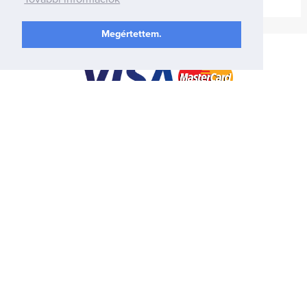
Megértettem.
Információk
Kapcsolat
Fizetési módok
Szállítási módok
Adatvédelmi szabályzat
Általános szerződési feltételek